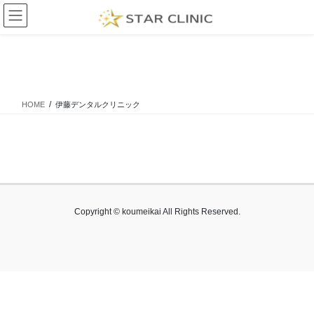
コ
ナ
ン
ビ
テ
ゲ
ン
ー
伊藤デンタルクリニック
ツ
シ
に
ョ
移
ン
HOME
伊藤デンタルクリニック
動
に
移
動
Copyright © koumeikai All Rights Reserved.